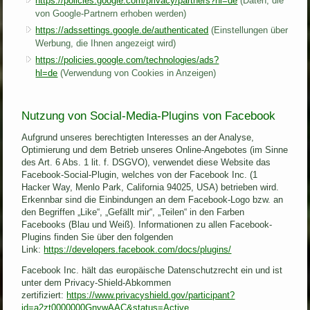
https://policies.google.com/privacy/partners?hl=de
(Daten, die
von Google-Partnern erhoben werden)
https://adssettings.google.de/authenticated
(Einstellungen über
Werbung, die Ihnen angezeigt wird)
https://policies.google.com/technologies/ads?
hl=de
(Verwendung von Cookies in Anzeigen)
Nutzung von Social-Media-Plugins von Facebook
Aufgrund unseres berechtigten Interesses an der Analyse,
Optimierung und dem Betrieb unseres Online-Angebotes (im Sinne
des Art. 6 Abs. 1 lit. f. DSGVO), verwendet diese Website das
Facebook-Social-Plugin, welches von der Facebook Inc. (1
Hacker Way, Menlo Park, California 94025, USA) betrieben wird.
Erkennbar sind die Einbindungen an dem Facebook-Logo bzw. an
den Begriffen „Like“, „Gefällt mir“, „Teilen“ in den Farben
Facebooks (Blau und Weiß). Informationen zu allen Facebook-
Plugins finden Sie über den folgenden
Link:
https://developers.facebook.com/docs/plugins/
Facebook Inc. hält das europäische Datenschutzrecht ein und ist
unter dem Privacy-Shield-Abkommen
zertifiziert:
https://www.privacyshield.gov/participant?
id=a2zt0000000GnywAAC&status=Active