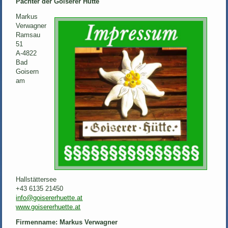
Pächter der Goiserer Hütte
Markus
Verwagner
Ramsau
51
A-4822
Bad
Goisern
am
Hallstättersee
+43 6135 21450
info@goisererhuette.at
www.goisererhuette.at
Firmenname: Markus Verwagner