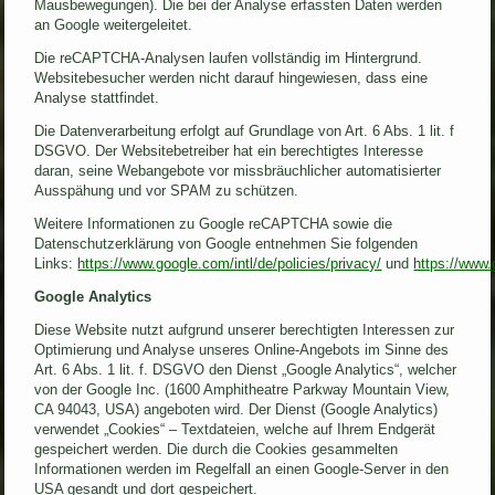
Mausbewegungen). Die bei der Analyse erfassten Daten werden
an Google weitergeleitet.
Die reCAPTCHA-Analysen laufen vollständig im Hintergrund.
Websitebesucher werden nicht darauf hingewiesen, dass eine
Analyse stattfindet.
Die Datenverarbeitung erfolgt auf Grundlage von Art. 6 Abs. 1 lit. f
DSGVO. Der Websitebetreiber hat ein berechtigtes Interesse
daran, seine Webangebote vor missbräuchlicher automatisierter
Ausspähung und vor SPAM zu schützen.
Weitere Informationen zu Google reCAPTCHA sowie die
Datenschutzerklärung von Google entnehmen Sie folgenden
Links:
https://www.google.com/intl/de/policies/privacy/
und
https://www.
Google Analytics
Diese Website nutzt aufgrund unserer berechtigten Interessen zur
Optimierung und Analyse unseres Online-Angebots im Sinne des
Art. 6 Abs. 1 lit. f. DSGVO den Dienst „Google Analytics“, welcher
von der Google Inc. (1600 Amphitheatre Parkway Mountain View,
CA 94043, USA) angeboten wird. Der Dienst (Google Analytics)
verwendet „Cookies“ – Textdateien, welche auf Ihrem Endgerät
gespeichert werden. Die durch die Cookies gesammelten
Informationen werden im Regelfall an einen Google-Server in den
USA gesandt und dort gespeichert.