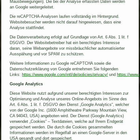
Mausbewegungen). Die bei der Analyse erfassten Daten werden
an Google weitergeleitet.
Die reCAPTCHA-Analysen laufen vollständig im Hintergrund.
Websitebesucher werden nicht darauf hingewiesen, dass eine
Analyse stattfindet.
Die Datenverarbeitung erfolgt auf Grundlage von Art. 6 Abs. 1 lit. f
DSGVO. Der Websitebetreiber hat ein berechtigtes Interesse
daran, seine Webangebote vor missbräuchlicher automatisierter
Ausspähung und vor SPAM zu schützen.
Weitere Informationen zu Google reCAPTCHA sowie die
Datenschutzerklärung von Google entnehmen Sie folgenden
Links:
https://www.google.com/intl/de/policies/privacy/
und
https://www.
Google Analytics
Diese Website nutzt aufgrund unserer berechtigten Interessen zur
Optimierung und Analyse unseres Online-Angebots im Sinne des
Art. 6 Abs. 1 lit. f. DSGVO den Dienst „Google Analytics“, welcher
von der Google Inc. (1600 Amphitheatre Parkway Mountain View,
CA 94043, USA) angeboten wird. Der Dienst (Google Analytics)
verwendet „Cookies“ – Textdateien, welche auf Ihrem Endgerät
gespeichert werden. Die durch die Cookies gesammelten
Informationen werden im Regelfall an einen Google-Server in den
USA gesandt und dort gespeichert.