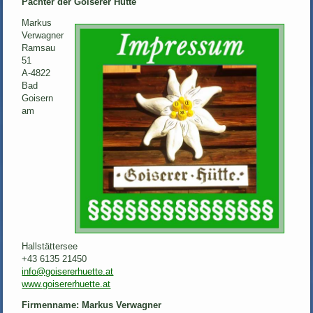
Pächter der Goiserer Hütte
Markus
Verwagner
Ramsau
51
A-4822
Bad
Goisern
am
Hallstättersee
+43 6135 21450
info@goisererhuette.at
www.goisererhuette.at
Firmenname: Markus Verwagner