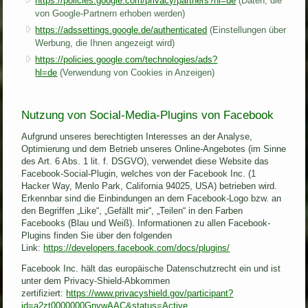
https://policies.google.com/privacy/partners?hl=de
(Daten, die
von Google-Partnern erhoben werden)
https://adssettings.google.de/authenticated
(Einstellungen über
Werbung, die Ihnen angezeigt wird)
https://policies.google.com/technologies/ads?
hl=de
(Verwendung von Cookies in Anzeigen)
Nutzung von Social-Media-Plugins von Facebook
Aufgrund unseres berechtigten Interesses an der Analyse,
Optimierung und dem Betrieb unseres Online-Angebotes (im Sinne
des Art. 6 Abs. 1 lit. f. DSGVO), verwendet diese Website das
Facebook-Social-Plugin, welches von der Facebook Inc. (1
Hacker Way, Menlo Park, California 94025, USA) betrieben wird.
Erkennbar sind die Einbindungen an dem Facebook-Logo bzw. an
den Begriffen „Like“, „Gefällt mir“, „Teilen“ in den Farben
Facebooks (Blau und Weiß). Informationen zu allen Facebook-
Plugins finden Sie über den folgenden
Link:
https://developers.facebook.com/docs/plugins/
Facebook Inc. hält das europäische Datenschutzrecht ein und ist
unter dem Privacy-Shield-Abkommen
zertifiziert:
https://www.privacyshield.gov/participant?
id=a2zt0000000GnywAAC&status=Active